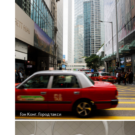
Гон Конг. Город такси